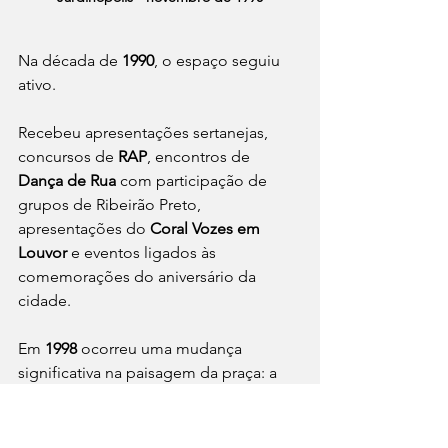
Na década de 
1990
, o espaço seguiu 
ativo.
Recebeu apresentações sertanejas, 
concursos de 
RAP
, encontros de 
Dança de Rua
 com participação de 
grupos de Ribeirão Preto, 
apresentações do 
Coral Vozes em 
Louvor
 e eventos ligados às 
comemorações do aniversário da 
cidade.
Em 
1998
 ocorreu uma mudança 
significativa na paisagem da praça: a 
retirada de 
15 grandes pinheiros
 que 
cercavam a Concha.