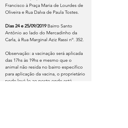
Francisco à Praça Maria de Lourdes de 
Oliveira e Rua Dalva de Paula Tostes.
Dias 24 e 25/09/2019
 Bairro Santo 
Antônio ao lado do Mercadinho da 
Carla, à Rua Marginal Aziz Rassi nº. 352.
Observação: a vacinação será aplicada 
das 17hs às 19hs e mesmo que o 
animal não resida no bairro específico 
para aplicação da vacina, o proprietário 
pode levá-lo ao posto onde está 
oferecendo a vacina que o animal será 
imunizado tranquilamente.
Matéria e fotos: Assessoria de 
Imprensa da PMJ
Notícias