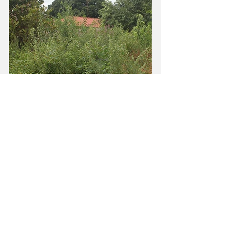
Por mais que a equipe de limpeza da 
Prefeitura Municipal, com a 
coordenação do Ricardo Henrique 
Signorini esteja fazendo um excelente 
trabalho em vários terrenos da cidade 