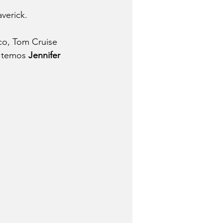
verick. 
co, Tom Cruise 
s temos 
Jennifer 