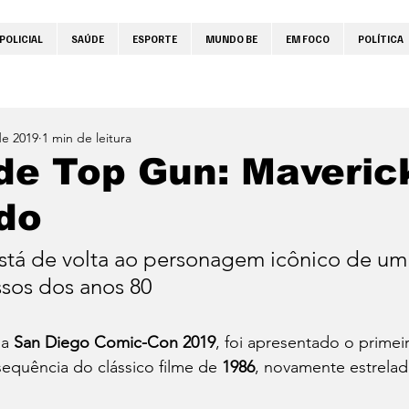
POLICIAL
SAÚDE
ESPORTE
MUNDO BE
EM FOCO
POLÍTICA
de 2019
1 min de leitura
 de Top Gun: Maveric
do
sos dos anos 80 
a 
San Diego Comic-Con 2019
, foi apresentado o primeir
sequência do clássico filme de 
1986
, novamente estrelad