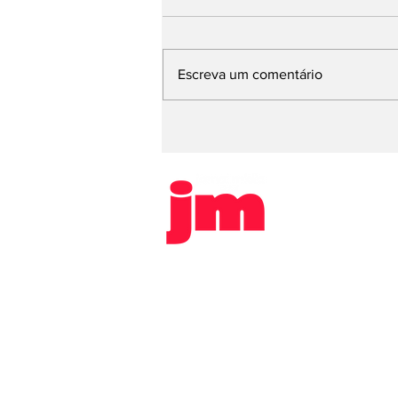
Escreva um comentário
Vereador Cesinha, de
Sertãozinho, é alvo de
comissão processante
após denúncia de
estupro
HOME
POLICIAL
SAÚDE