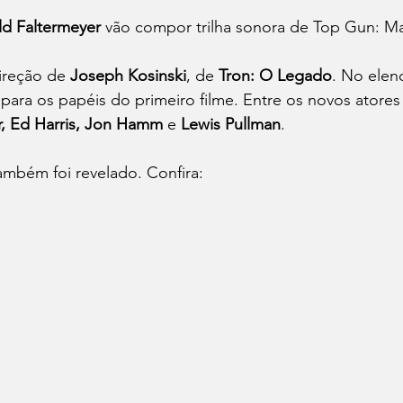
ld Faltermeyer
 vão compor trilha sonora de Top Gun: Ma
ireção de 
Joseph Kosinski
, de 
Tron: O Legado
. No elen
 para os papéis do primeiro filme. Entre os novos atore
er, Ed Harris, Jon Hamm
 e 
Lewis Pullman
. 
ambém foi revelado. Confira: 