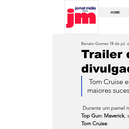
HOME
Benato Gomes
18 de jul. 
Trailer
divulga
 Tom Cruise está de volta ao personagem icônico de um dos 
maiores suces
 Durante um painel n
Top Gun: Maverick
, 
Tom Cruise
.  