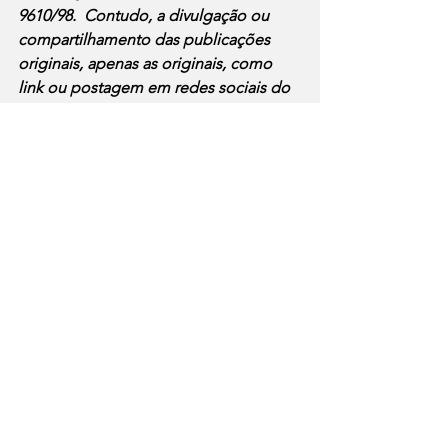
9610/98.  Contudo, a divulgação ou 
compartilhamento das publicações 
originais, apenas as originais, como 
link ou postagem em redes sociais do 
Jornal Mídia Digital, estão permitidas
mídia jurídico
inss
Notícias
Mídia Jurídico
Ver tudo
Posts recentes