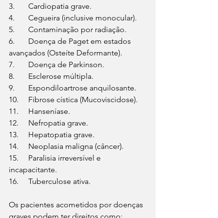
3.	Cardiopatia grave.
4.	Cegueira (inclusive monocular).
5.	Contaminação por radiação.
6.	Doença de Paget em estados 
avançados (Osteíte Deformante).
7.	Doença de Parkinson.
8.	Esclerose múltipla.
9.	Espondiloartrose anquilosante.
10.	Fibrose cística (Mucoviscidose).
11.	Hanseníase.
12.	Nefropatia grave.
13.	Hepatopatia grave.
14.	Neoplasia maligna (câncer).
15.	Paralisia irreversível e 
incapacitante.
16.	Tuberculose ativa.
Os pacientes acometidos por doenças 
graves podem ter direitos como: