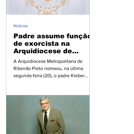
deve evitar o descarte de galhos nas
vias públicas enquanto o serviço
permanecer interrompido, a fim de
evitar o acúmulo de materiais e
Notícias
contribuir para a organiz
Padre assume função
de exorcista na
Arquidiocese de
Ribeirão Preto
A Arquidiocese Metropolitana de
Ribeirão Preto nomeou, na última
segunda-feira (20), o padre Kleber
Tostes Pedro para exercer oficialmente
o ministério de exorcista na região. A
informação foi divulgada pela própria
Arquidiocese por meio de um
documento assinado pelo arcebispo
Dom Moacir Silva e pelo chanceler da
Cúria Metropolitana, padre Samuel
Matias. Até então, nenhum sacerdote