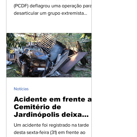
Brasília durante as
(PCDF) deflagrou uma operação para
eleições
desarticular um grupo extremista
suspeito de planejar atentados em
Brasília durante o período das eleições
de 2026. Segundo as investigações, os
integrantes também utilizavam
comunidades na plataforma Telegram
para disseminar conteúdos neonazistas,
antissemitas e misóginos. Batizada de
Rede Interrompida, a operação cumpriu
oito mandados de busca e apreensão
nos estados de São Paulo, Paraná,
Notícias
Pernambuco, Rio
Acidente em frente ao
Cemitério de
Jardinópolis deixa
caminhonete
Um acidente foi registrado na tarde
destruída
desta sexta-feira (31) em frente ao