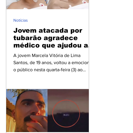
Mídia e Jornal Mídia. As informações
aqui apresentadas são resultado da
análise de notícias, reportagens,
Notícias
entrevis
Jovem atacada por
tubarão agradece
médico que ajudou a
salvar sua vida
A jovem Marcela Vitória de Lima
Santos, de 19 anos, voltou a emocionar
o público nesta quarta-feira (3) ao
reencontrar o médico que ajudou a
salvá-la após o grave ataque de tubarão
ocorrido na Praia de Boa Viagem, no
Recife (PE). Ainda internada na UTI, ela
fez questão de agradecer
pessoalmente ao profissional que
prestou os primeiros socorros logo após
o incidente. O ataque aconteceu na