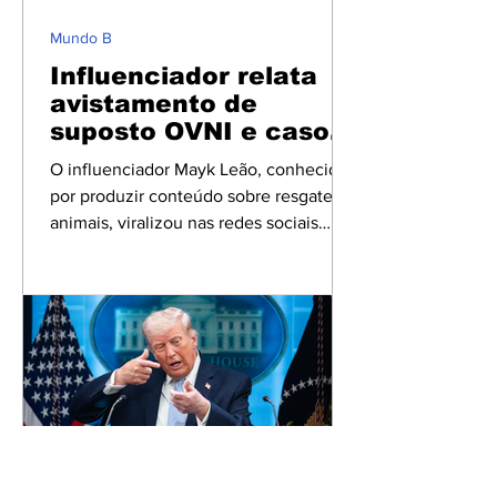
tarde de segunda-feira (1º) e mobilizou
equipes de resgate e profissionais de
Mundo B
saúde. Marc
Influenciador relata
avistamento de
suposto OVNI e caso
viraliza nas redes
O influenciador Mayk Leão, conhecido
sociais
por produzir conteúdo sobre resgate de
animais, viralizou nas redes sociais
após relatar o avistamento de um
suposto Objeto Voador Não
Identificado (OVNI) em seu sítio
localizado em Campo Largo, na Região
Metropolitana de Curitiba, no Paraná. O
caso teria ocorrido durante o último fim
de semana de maio, culminando na
noite de 31 de maio, quando o
influenciador registrou luzes
misteriosas no céu e compartilhou