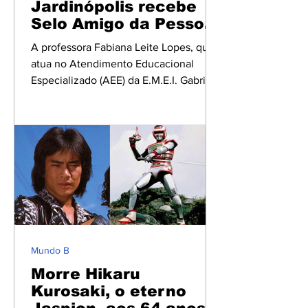
Jardinópolis recebe
Selo Amigo da Pessoa
com TEA
A professora Fabiana Leite Lopes, que
atua no Atendimento Educacional
Especializado (AEE) da E.M.E.I. Gabriel
Gibrim Pedro, em Jardinópolis, recebeu
o Selo Amigo da Pessoa com TEA,
reconhecimento concedido pelo
Governo do Estado de São Paulo, por
meio da Secretaria de Estado dos
Direitos da Pessoa com Deficiência
(SEDPcD). A certificação reconhece
instituições, organizações, empresas e
municípios que desenvolvem ações
voltadas à inclusão, ao atendimento
Mundo B
humanizado e à promoçã
Morre Hikaru
Kurosaki, o eterno