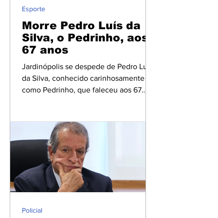
Ele também integrou a bancada do
Esporte
Jornal Nacional, além de a
Morre Pedro Luís da
Silva, o Pedrinho, aos
67 anos
Jardinópolis se despede de Pedro Luís
da Silva, conhecido carinhosamente
como Pedrinho, que faleceu aos 67
anos. Ao longo da vida, construiu uma
trajetória marcada pelo trabalho, pelo
esporte e pela contribuição à
comunicação do município. Desde os
10 anos de idade, Pedrinho dedicou sua
vida ao setor gráfico. Durante muitos
anos trabalhou na Gráfica São Pedro,
empresa responsável pela impressão
de diversas publicações da cidade,
entre elas o tradicional Jornal A Cidade
Policial