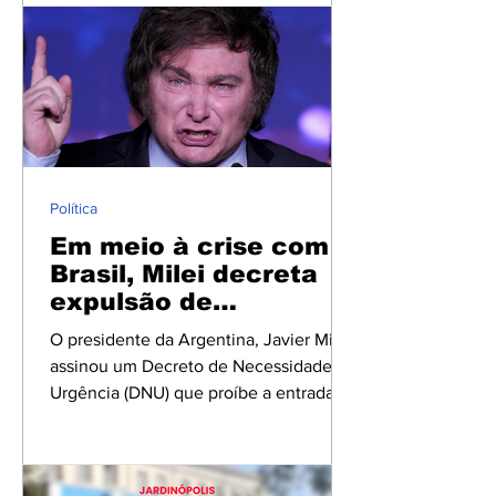
data prevista para sua libertação é 24
de janeiro de 2028. Anteriormente, a
previsão era de que o artista deixasse a
prisão em junho de 2028. A atualização
foi identificada no sistema do
Departamento Federal de Prisões dos
Estados Unidos, mas o motivo da
alteração não foi informado pelas
Política
autoridade
Em meio à crise com o
Brasil, Milei decreta
expulsão de
estrangeiros que
O presidente da Argentina, Javier Milei,
'ofenderem' a
assinou um Decreto de Necessidade e
Argentina
Urgência (DNU) que proíbe a entrada e
autoriza a expulsão de estrangeiros que
promovam ou incentivem discursos de
ódio, discriminação ou violência contra