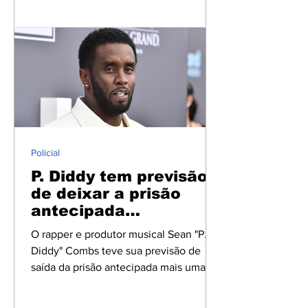
durante entrevista à revista GQ, na qual
o artista falou sobre a oportunidade e
demonstrou entusiasmo com o projeto,
mas preferiu manter detalhes de seu
personagem em sigilo. "A única coisa
que posso dizer é que estou muito
animado. Isso é algo que só poderia
acontecer depois de 'O Agente
Secreto'. Estou muito feliz de fazer
Policial
parte desse f
P. Diddy tem previsão
de deixar a prisão
antecipada
novamente
O rapper e produtor musical Sean "P.
Diddy" Combs teve sua previsão de
saída da prisão antecipada mais uma
vez. Segundo informações divulgadas
pelo site norte-americano TMZ, a nova