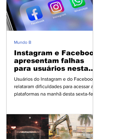
Balan Jacomini. O processo de
transição da gestão teve início em
março de 2026. Segundo informações
apuradas, parte dos funcionários que
atuavam na unidade foi transferida para
outras unidades de saúde do município,
Mundo B
enquanto n
Instagram e Facebook
apresentam falhas
para usuários nesta
sexta-feira
Usuários do Instagram e do Facebook
relataram dificuldades para acessar as
plataformas na manhã desta sexta-feira
(12). Os problemas foram registrados
principalmente nas versões utilizadas
por meio de navegadores, afetando o
acesso e o carregamento das redes
sociais. As primeiras reclamações
começaram a surgir por volta das