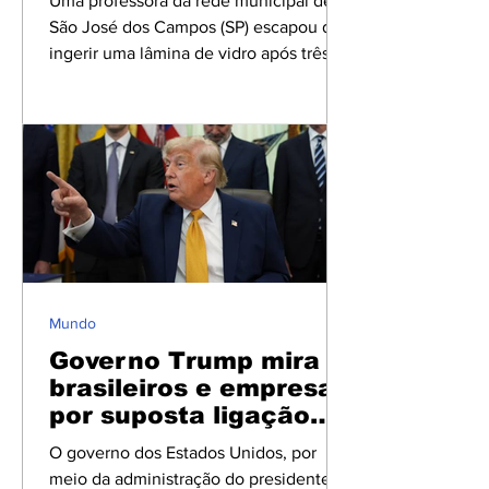
Uma professora da rede municipal de
aula
São José dos Campos (SP) escapou de
ingerir uma lâmina de vidro após três
alunos do 8º ano colocarem o objeto
dentro de um copo com água durante
uma aula de Ciências. Segundo o relato
da professora Michele Ramos, ela havia
deixado um copo vazio sobre a mesa
da sala de aula. Enquanto estava
distraída, um dos estudantes colocou
uma lâmina de vidro utilizada em
análises no microscópio dentro do
recipiente. Em seguida, outro aluno
Mundo
encheu o copo
Governo Trump mira
brasileiros e empresas
por suposta ligação
com o PCC
O governo dos Estados Unidos, por
meio da administração do presidente