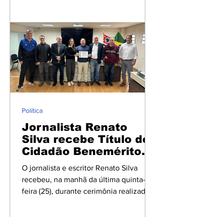
Jardinópolis no centro das atenções
nesta terça-feira (30). O caso ganhou
repercussão após o pré-candidato a
deputado federal por Ribeirão Preto,
conhecido nas redes sociais como
Hagara do Pão de Queijo, comparecer à
sede da Prefeitura afirmando ter
recebido prints de conversas,
comprovantes de transferências via PIX
e outros documentos relacionados à
Política
empreendimentos imob
Jornalista Renato
Silva recebe Título de
Cidadão Benemérito
em Jardinópolis
O jornalista e escritor Renato Silva
recebeu, na manhã da última quinta-
feira (25), durante cerimônia realizada
na Câmara Municipal de Jardinópolis, o
Título de Cidadão Benemérito, honraria