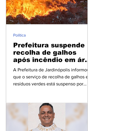
novamente o local de prova, já que
houve alteração em algumas escolas
que receberão os participantes do
concurso. A consulta pode ser feita por
meio do edital de convocação,
Política
disponível na área d
Prefeitura suspende
recolha de galhos
após incêndio em área
de descarte
A Prefeitura de Jardinópolis informou
que o serviço de recolha de galhos e
resíduos verdes está suspenso por
tempo indeterminado após um
incêndio registrado na noite da terça-
feira (22) em uma área utilizada para o
descarte desse tipo de material.
Segundo comunicado divulgado pela
administração municipal, a população