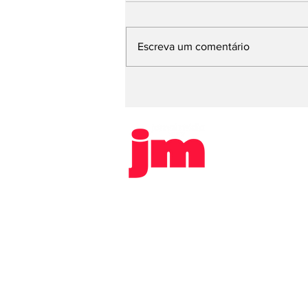
Escreva um comentário
Vereador Cesinha, de
Sertãozinho, é alvo de
comissão processante
após denúncia de
estupro
HOME
POLICIAL
SAÚDE