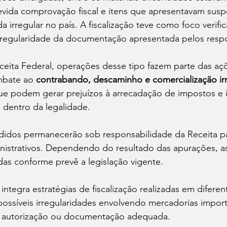
vida comprovação fiscal e itens que apresentavam suspe
a irregular no país. A fiscalização teve como foco verifi
 regularidade da documentação apresentada pelos respo
eita Federal, operações desse tipo fazem parte das aç
bate ao 
contrabando, descaminho e comercialização irr
que podem gerar prejuízos à arrecadação de impostos e 
dentro da legalidade.
idos permanecerão sob responsabilidade da Receita par
istrativos. Dependendo do resultado das apurações, a
as conforme prevê a legislação vigente.
tegra estratégias de fiscalização realizadas em diferen
r possíveis irregularidades envolvendo mercadorias impor
m autorização ou documentação adequada.