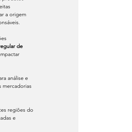
itas 
car a origem 
nsáveis.
ões 
egular de 
impactar 
a análise e 
s mercadorias 
tes regiões do 
tadas e 