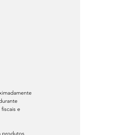
oximadamente 
durante 
fiscais e 
m produtos 