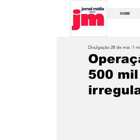
HOME
Divulgação
28 de mai.
1 mi
Operaç
500 mi
irregul