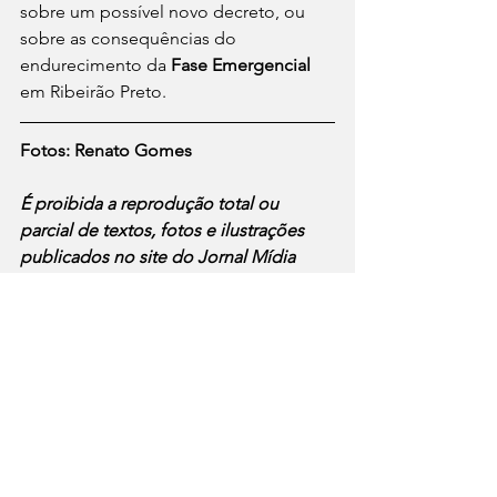
sobre um possível novo decreto, ou 
sobre as consequências do 
endurecimento da 
Fase Emergencial
em Ribeirão Preto.
Fotos: Renato Gomes
É proibida a reprodução total ou 
parcial de textos, fotos e ilustrações 
publicados no site do Jornal Mídia 
Digital, mesmo reprodução de outro 
texto, por qualquer meio, sem prévia 
autorização do autor conforme Lei nº 
9610/98.  Contudo, a divulgação ou 
compartilhamento das publicações 
originais, apenas as originais, como 
link ou postagem em redes sociais do 
Jornal Mídia Digital, estão permitidas.