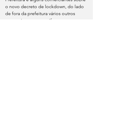
o novo decreto de lockdown, do lado 
de fora da prefeitura vários outros 
comerciantes se manifestavam contra 
o decreto.
Aproximadamente umas 
100 pessoas
, 
talvez mais, estavam presentes, 
gritando
 palavras de ordem
, além de 
barulhos com 
apitos 
e 
buzinas 
de 
veículos. Num determinado momento 
tocou o 
hino nacional
.