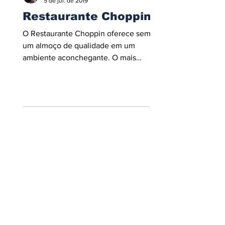
5 de jul. de 2019
Restaurante Choppin
O Restaurante Choppin oferece sempre
um almoço de qualidade em um
ambiente aconchegante. O mais
completo da cidade, ligue e peça seu...
Jornal Mídia Digital 2025. É proibida a reprodução
do conteúdo desta página em qualquer meio de