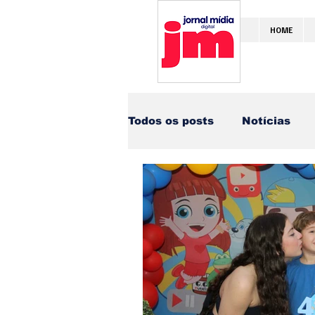
HOME
Todos os posts
Notícias
Saúde
Educação
C
Parceiros
Varejão Berg
Lisani Calçados
Dutra 