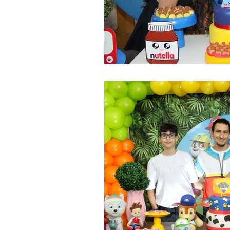
Classificados
JW Escor
Eleições 2020
Sabedori