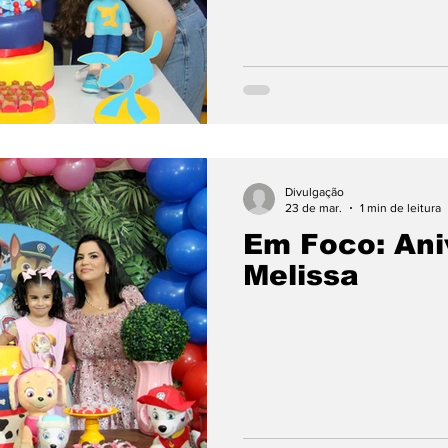
amento e Fábrica
Eliel Confecções
Empreende
a Ancestral
Informe Publicitário
Mídia Jurídi
Divulgação
23 de mar.
1 min de leitura
Em Foco: Ani
Melissa