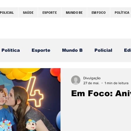
POLICIAL
SAÚDE
ESPORTE
MUNDO BE
EM FOCO
POLÍTICA
Política
Esporte
Mundo B
Policial
Edi
ovid-19
Manual de Festivais
Carta do Leitor
Divulgação
27 de mai.
1 min de leitura
Em Foco: Ani
oncini
Mega Bom Churros Gourmet
Restauran
Imobiliária
Victório Eventos
Álbum de Jardinó