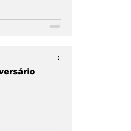
r é Preciso
co
versário