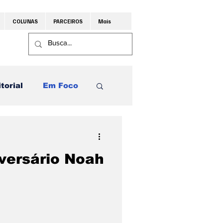
COLUNAS
PARCEIROS
Mais
torial
Em Foco
Editais
versário Noah
te Choppin
polis
Baldocchi