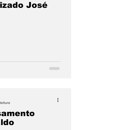
izado José
leitura
samento
ldo