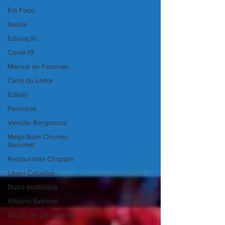
Em Foco
Saúde
Educação
Covid-19
Manual de Festivais
Carta do Leitor
Editais
Parceiros
Varejão Bergoncini
Mega Bom Churros
Gourmet
Restaurante Choppin
Lisani Calçados
Dutra Imobiliária
Victório Eventos
Álbum de Jardinópolis