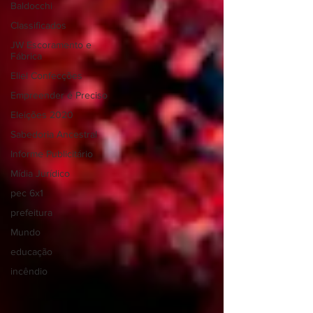
Baldocchi
Classificados
JW Escoramento e
Fábrica
Eliel Confecções
Empreender é Preciso
Eleições 2020
Sabedoria Ancestral
Informe Publicitário
Mídia Jurídico
pec 6x1
prefeitura
Mundo
educação
incêndio