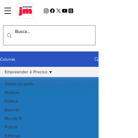
Colunas
Empreender é Preciso
Todos os posts
Notícias
Política
Esporte
Mundo B
Policial
Editorial