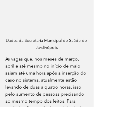
Dados da Secretaria Municipal de Saúde de 
Jardinópolis
As vagas que, nos meses de março, 
abril e até mesmo no início de maio, 
saiam até uma hora após a inserção do 
caso no sistema, atualmente estão 
levando de duas a quatro horas, isso 
pelo aumento de pessoas precisando 
ao mesmo tempo dos leitos. Para 
Jardinópolis, as referências iniciais de 
leitos para Covid-19 são os hospitais: 
Hospital Estadual Serrana, Hospital 
Imaculado Coração (Beneficência 