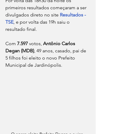
Por volta das 18h30 da noite os 
primeiros resultados começaram a ser 
divulgados direto no site 
Resultados - 
TSE
, e por volta das 19h saiu o 
resultado final.
Com 
7.597
 votos, 
Antônio Carlos 
Degan (MDB)
, 49 anos, casado, pai de 
5 filhos foi eleito o novo Prefeito 
Municipal de Jardinópolis.
O agora eleito Prefeito Degan e a vice-