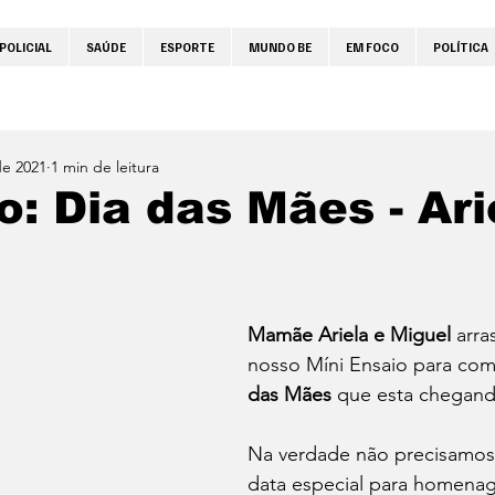
POLICIAL
SAÚDE
ESPORTE
MUNDO BE
EM FOCO
POLÍTICA
de 2021
1 min de leitura
: Dia das Mães - Ari
Mamãe Ariela e Miguel
 arr
nosso Míni Ensaio para co
das Mães 
que esta chegand
Na verdade não precisamo
data especial para homenag