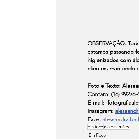
OBSERVAÇÃO: Todos o
estamos passando fo
higienizados com ál
clientes, mantendo 
Foto e Texto: Aless
Contato: (16) 99276-
E-mail:  fotografiaa
Instagram: 
alessandr
Face: 
alessandra.bar
em foco
dia das mães
Em Foco