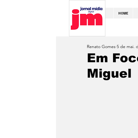
HOME
Renato Gomes
5 de mai. 
Em Foco
Miguel