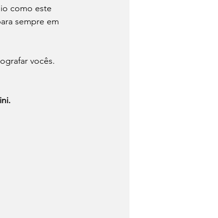
io como este 
 para sempre em 
ografar vocês. 
ni.