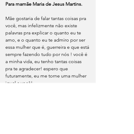
Para mamãe Maria de Jesus Martins. 
Mãe gostaria de falar tantas coisas pra 
você, mas infelizmente não existe 
palavras pra explicar o quanto eu te 
amo, e o quanto eu te admiro por ser 
essa mulher que é, guerreira e que está 
sempre fazendo tudo por nós ! você é 
a minha vida, eu tenho tantas coisas 
pra te agradecer! espero que 
futuramente, eu me torne uma mulher 
igual a você! 
Eu e meu irmão te amamos e 
desejamos um lindo feliz dia das mães 
!
De seus filhos Ingrid Martins e James 
Fernando Martins.