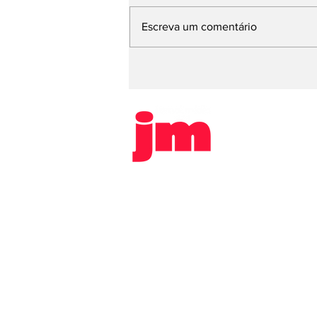
Escreva um comentário
Vereador Cesinha, de
Sertãozinho, é alvo de
comissão processante
após denúncia de
estupro
HOME
POLICIAL
SAÚDE
Jornal Mídia Digital 2025. É proibi
escrita do Jornal Mídia Digital