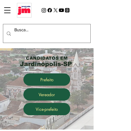
CANDIDATOS EM
Jardinópolis-SP
Prefeito
Vereador
Vice-prefeito