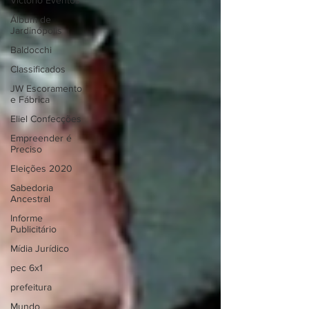
Victório Eventos
Álbum de
Jardinópolis
Baldocchi
Classificados
JW Escoramento
e Fábrica
Eliel Confecções
Empreender é
Preciso
Eleições 2020
Sabedoria
Ancestral
Informe
Publicitário
Mídia Jurídico
pec 6x1
prefeitura
Mundo