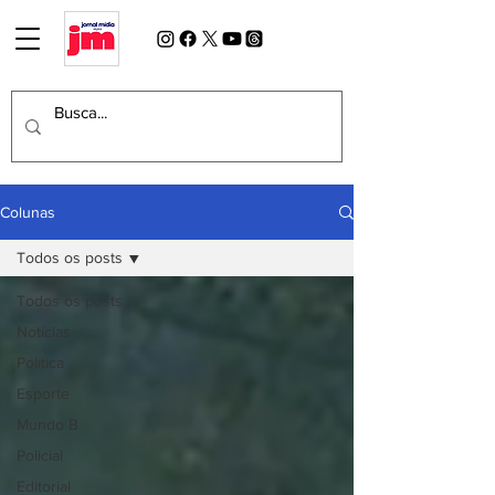
Colunas
Todos os posts
Todos os posts
Notícias
Política
Esporte
Mundo B
Policial
Editorial