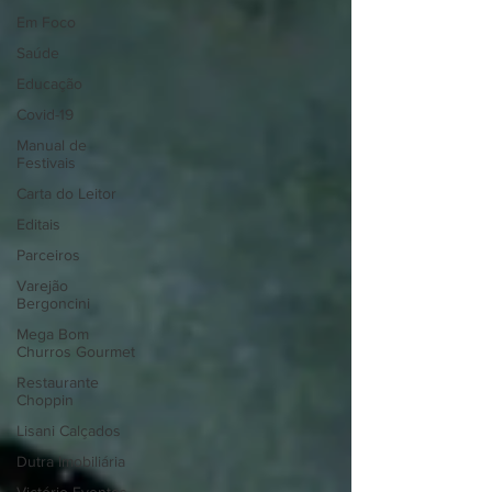
Em Foco
Saúde
Educação
Covid-19
Manual de
Festivais
Carta do Leitor
Editais
Parceiros
Varejão
Bergoncini
Mega Bom
Churros Gourmet
Restaurante
Choppin
Lisani Calçados
Dutra Imobiliária