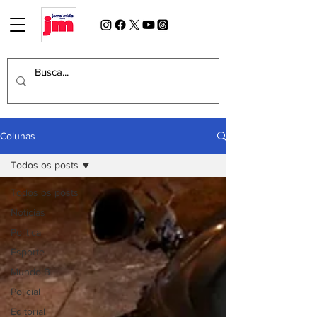
Colunas
Todos os posts
Todos os posts
Notícias
Política
Esporte
Mundo B
Policial
Editorial