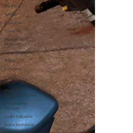
Em Foco
Saúde
Educação
Covid-19
Manual de
Festivais
Carta do Leitor
Editais
Parceiros
Varejão
Bergoncini
Mega Bom
Churros Gourmet
Restaurante
Choppin
Lisani Calçados
Dutra Imobiliária