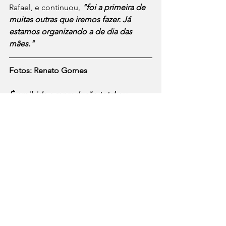
Rafael, e continuou, 
"foi a primeira de 
muitas outras que iremos fazer. Já 
estamos organizando a de dia das 
mães."
Fotos: Renato Gomes
É proibida a reprodução total ou 
parcial de textos, fotos e ilustrações 
publicados no site do Jornal Mídia 
Digital, mesmo reprodução de outro 
texto, por qualquer meio, sem prévia 
autorização do autor conforme Lei nº 
9610/98.  Contudo, a divulgação ou 
compartilhamento das publicações 
originais, apenas as originais, como 
link ou postagem em redes sociais do 
Jornal Mídia Digital, estão permitidas.