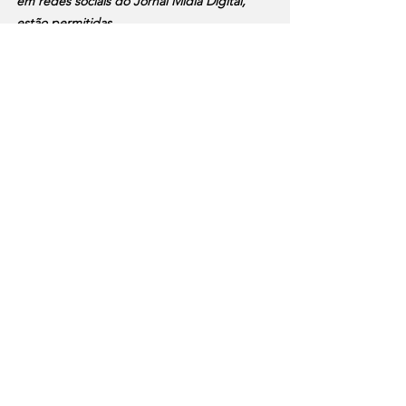
em redes sociais do Jornal Mídia Digital, 
estão permitidas.
Saúde
Notícias
Ver tudo
Posts recentes