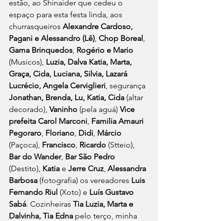
estão, ao Shinaider que cedeu o 
espaço para esta festa linda, aos 
churrasqueiros 
Alexandre Cardoso, 
Pagani e Alessandro (Lê)
, 
Chop Boreal
, 
Gama Brinquedos
, 
Rogério e Mario 
(Musicos), 
Luzia, Dalva Katia, Marta, 
Graça, Cida, Luciana, Silvia, Lazará 
Lucrécio, Angela Cerviglieri
, segurança 
Jonathan, Brenda, Lu, Katia, Cida
 (altar 
decorado), 
Vaninho 
(pela aguá) 
Vice 
prefeita Carol Marconi
, 
Familia Amauri 
Pegoraro
, 
Floriano
, 
Didi
, 
Márcio 
(Paçoca), 
Francisco
, 
Ricardo 
(Stteio), 
Bar do Wander
, 
Bar São Pedro
(Destito), 
Katia 
e 
Jerre Cruz
, 
Alessandra 
Barbosa
 (fotografia) os vereadores 
Luis 
Fernando Riul
 (Xoto) e 
Luís Gustavo 
Sabá
. Cozinheiras 
Tia Luzia, Marta e 
Dalvinha, Tia Edna
 pelo terço, minha 