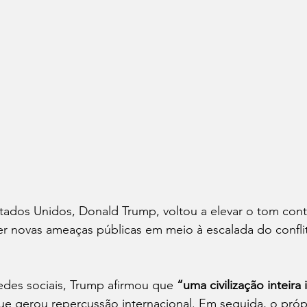
ados Unidos, Donald Trump, voltou a elevar o tom contr
fazer novas ameaças públicas em meio à escalada do confli
edes sociais, Trump afirmou que 
“uma civilização inteira 
ue gerou repercussão internacional. Em seguida, o próp