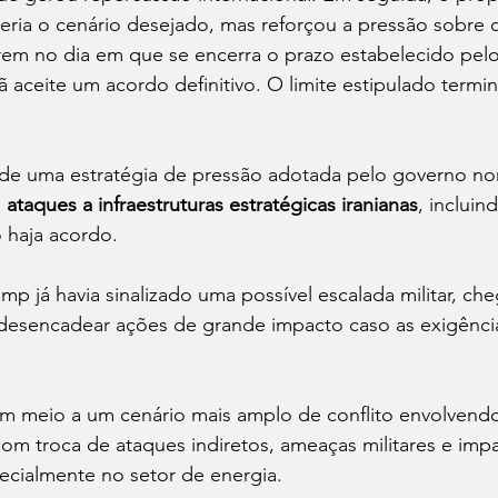
eria o cenário desejado, mas reforçou a pressão sobre o
rem no dia em que se encerra o prazo estabelecido pelo
ã aceite um acordo definitivo. O limite estipulado termin
e de uma estratégia de pressão adotada pelo governo no
 
ataques a infraestruturas estratégicas iranianas
, incluin
 haja acordo.
ump já havia sinalizado uma possível escalada militar, ch
 desencadear ações de grande impacto caso as exigênci
m meio a um cenário mais amplo de conflito envolvend
, com troca de ataques indiretos, ameaças militares e imp
ecialmente no setor de energia.