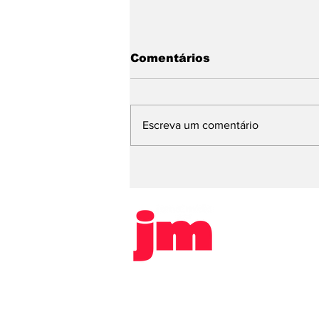
Comentários
Escreva um comentário
Vereador Cesinha, de
Sertãozinho, é alvo de
comissão processante
após denúncia de
estupro