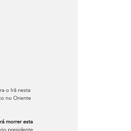
a o Irã nesta 
to no Oriente 
irá morrer esta 
rio presidente 