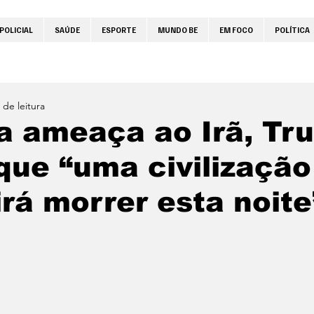
POLICIAL
SAÚDE
ESPORTE
MUNDO BE
EM FOCO
POLÍTICA
 de leitura
a ameaça ao Irã, Tr
que “uma civilização
 irá morrer esta noite