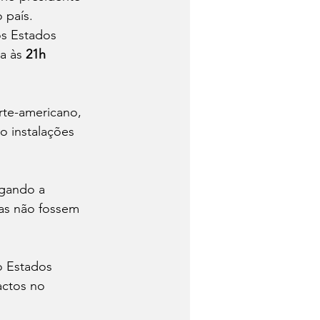
 país.
s Estados 
a às 
21h 
rte-americano, 
do instalações 
egando a 
as não fossem 
o Estados 
actos no 