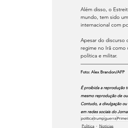
Além disso, o Estrei
mundo, tem sido um 
internacional com po
Apesar do discurso
regime no Irã como 
política e militar.
Foto: 
Alex Brandon/AFP
É proibida a reprodução tot
mesmo reprodução de outro
Contudo, a divulgação ou 
em redes sociais do Jornal
política
trump
guerra
Prime
Política
Notícias