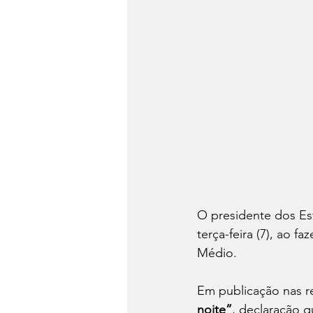
O presidente dos Est
terça-feira (7), ao 
Médio.
Em publicação nas r
noite”
, declaração q