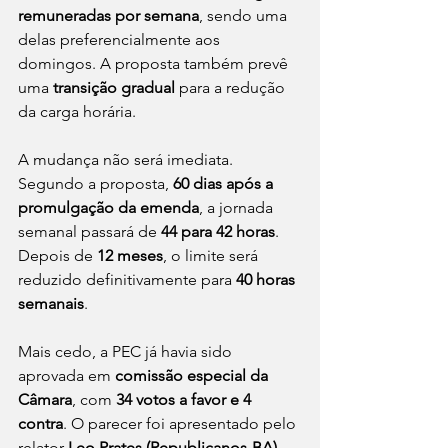
remuneradas por semana
, sendo uma 
delas preferencialmente aos 
domingos. A proposta também prevê 
uma 
transição gradual
 para a redução 
da carga horária.
A mudança não será imediata. 
Segundo a proposta, 
60 dias após a 
promulgação da emenda
, a jornada 
semanal passará de 
44 para 42 horas
. 
Depois de 
12 meses
, o limite será 
reduzido definitivamente para 
40 horas 
semanais
.
Mais cedo, a PEC já havia sido 
aprovada em 
comissão especial da 
Câmara
, com 
34 votos a favor e 4 
contra
. O parecer foi apresentado pelo 
relator 
Leo Prates (Republicanos-BA)
.