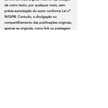
de outro texto, por qualquer meio, sem 
prévia autorização do autor conforme Lei nº 
9610/98. Contudo, a divulgação ou 
compartilhamento das publicações originais, 
apenas as originais, como link ou postagem 
em redes sociais do Jornal Mídia Digital, 
estão permitidas.
brasil
escala 6x1
votação
bastidores da política
câmara
pec 6x1
Ver tudo
Posts recentes