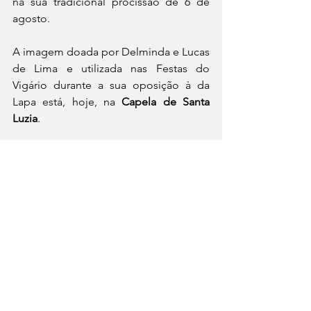
na sua tradicional procissão de 6 de 
agosto.
A imagem doada por Delminda e Lucas 
de Lima e utilizada nas Festas do 
Vigário durante a sua oposição à da 
Lapa está, hoje, na 
Capela de Santa 
Luzia
.
Em Jardinópolis, existe, também, uma 
rádio sob a proteção de Santa 
Teresinha do Menino Jesus. Trata-se da 
Rádio Comunitária 104,9 FM
, idealizada, 
no início dos anos 90, pela 
Irmã Zélia 
Maria Pereira
, co-fundadora da 
Comunidade Missionária Providência 
Santíssima (naquela época 
Comunidade Missionária Nova 
Jerusalém), à qual a rádio pertence.