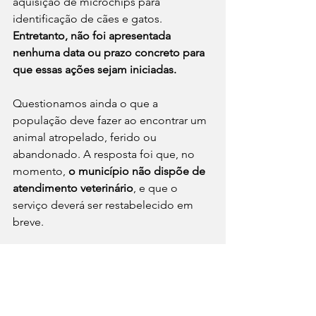
aquisição de microchips para 
identificação de cães e gatos. 
Entretanto, não foi apresentada 
nenhuma data ou prazo concreto para 
que essas ações sejam iniciadas.
Questionamos ainda o que a 
população deve fazer ao encontrar um 
animal atropelado, ferido ou 
abandonado. A resposta foi que, no 
momento, 
o município não dispõe de 
atendimento veterinário
, e que o 
serviço deverá ser restabelecido em 
breve.
Resta agora acompanhar o trabalho 
que deve ser realizado pela prefeitura 
como parte de suas obrigações, além 
de conscientizar a população para que 