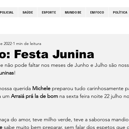
POLICIAL
SAÚDE
ESPORTE
MUNDO BE
EM FOCO
POLÍTICA
de 2022
1 min de leitura
: Festa Junina
e não pode faltar nos meses de Junho e Julho são nossa
uninas
!
nossa querida 
Michele 
preparou tudo carinhosamente pa
a um 
Arraiá prá la de bom
 na sexta feira noite 22 julho n
maça do amor, teve milho verde, teve a saborosa mandio
e 
sabe muito bem preparar, sem falar dos espetos que 