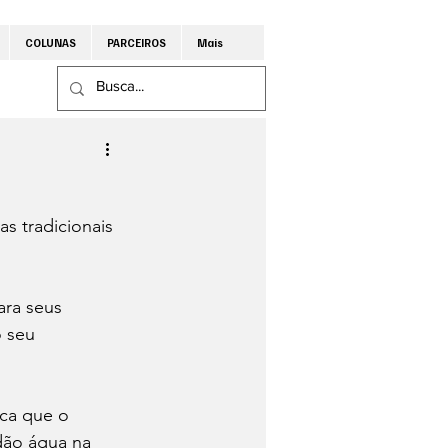
COLUNAS
PARCEIROS
Mais
s tradicionais 
ra seus 
o seu 
ca que o 
dão água na 