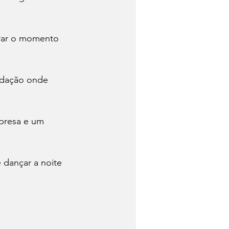
trar o momento 
adação onde 
presa e um 
 dançar a noite 