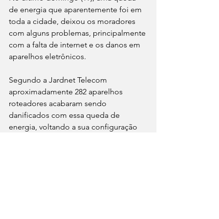
de energia que aparentemente foi em 
toda a cidade, deixou os moradores 
com alguns problemas, principalmente 
com a falta de internet e os danos em 
aparelhos eletrônicos.
Segundo a Jardnet Telecom 
aproximadamente 282 aparelhos 
roteadores acabaram sendo 
danificados com essa queda de 
energia, voltando a sua configuração 
de fábrica, o que causou um transtorno 
muito grande para as pessoas, 
"instruímos nossos clientes a procurar 
nosso atendimento para fazer a 
configuração dos aparelhos. 
Infelizmente não foi a primeira vez que 
isso aconteceu, e as constantes 